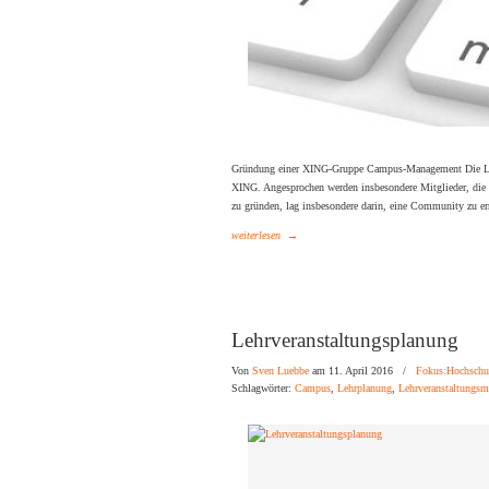
Gründung einer XING-Gruppe Campus-Management Die Lu
XING. Angesprochen werden insbesondere Mitglieder, die
zu gründen, lag insbesondere darin, eine Community zu err
weiterlesen
→
Lehrveranstaltungsplanung
Von
Sven Luebbe
am 11. April 2016
/
Fokus:Hochschu
Schlagwörter:
Campus
,
Lehrplanung
,
Lehrveranstaltungs