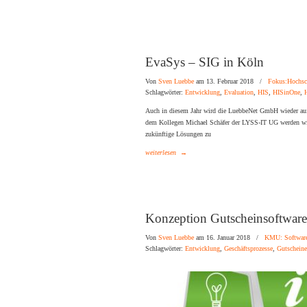
EvaSys – SIG in Köln
Von
Sven Luebbe
am 13. Februar 2018
/
Fokus:Hochsc
Schlagwörter:
Entwicklung
,
Evaluation
,
HIS
,
HISinOne
,
Auch in diesem Jahr wird die LuebbeNet GmbH wieder a
dem Kollegen Michael Schäfer der LYSS-IT UG werden wir
zukünftige Lösungen zu
weiterlesen
→
Konzeption Gutscheinsoftware
Von
Sven Luebbe
am 16. Januar 2018
/
KMU: Softwar
Schlagwörter:
Entwicklung
,
Geschäftsprozesse
,
Gutscheine