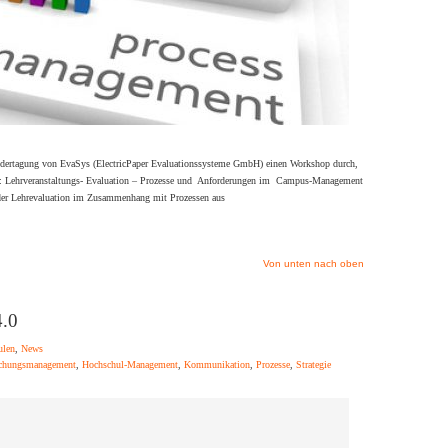
ertagung von EvaSys (ElectricPaper Evaluationssysteme GmbH) einen Workshop durch,
e: Lehrveranstaltungs- Evaluation – Prozesse und Anforderungen im Campus-Management
der Lehrevaluation im Zusammenhang mit Prozessen aus
Von unten nach oben
4.0
ulen
,
News
chungsmanagement
,
Hochschul-Management
,
Kommunikation
,
Prozesse
,
Strategie