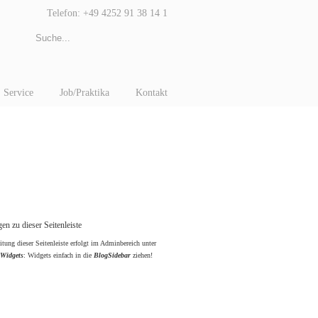
Telefon: +49 4252 91 38 14 1
Service
Job/Praktika
Kontakt
en zu dieser Seitenleiste
itung dieser Seitenleiste erfolgt im Adminbereich unter
 Widgets
: Widgets einfach in die
BlogSidebar
ziehen!