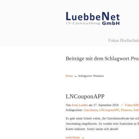
Navigation
Fokus Hochschul
Beiträge mit dem Schlagwort
Pro
→
Home
Schlagwort: Prozesse
LNCouponAPP
Von
Sven Luebbe
am 17. September 2018
/
Fokus:K
Schlagwörter:
Gutscheine
,
LNCouponAPP
,
Prozesse
,
Soft
Es geht einen Schritt weiter, die Gutscheinsoftware hat si
Anwendung eingeflossen. So wurden erste Statistiken zu
Konto realisiert. Somit lassen sich aktuell
weiterlesen
→