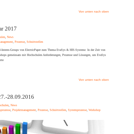
Von unten nach oben
ar 2017
ulen
,
News
management
,
Prozesse
,
Schnittstellen
-Interes-Groups von ElectricPaper zum Thema EvaSys & HIS-Systeme. In der Zeit von
kshops gemeinsam mit Hochschulen Anforderungen, Prozesse und Lösungen, um EvaSys
rte
Von unten nach oben
7.-28.09.2016
schulen
,
News
sprozesse
,
Projektmanagement
,
Prozesse
,
Schnittstellen
,
Systemprozesse
,
Workshop