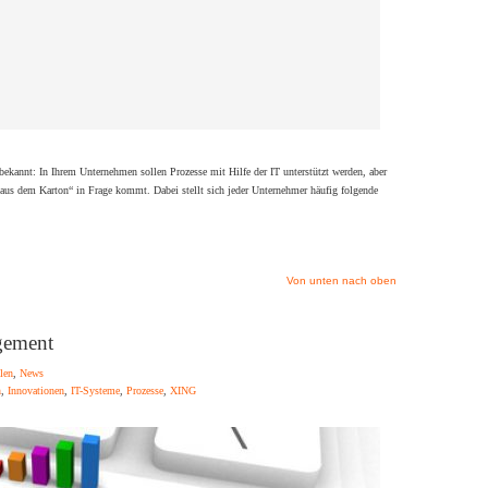
 bekannt: In Ihrem Unternehmen sollen Prozesse mit Hilfe der IT unterstützt werden, aber
 „aus dem Karton“ in Frage kommt. Dabei stellt sich jeder Unternehmer häufig folgende
Von unten nach oben
ement
len
,
News
n
,
Innovationen
,
IT-Systeme
,
Prozesse
,
XING