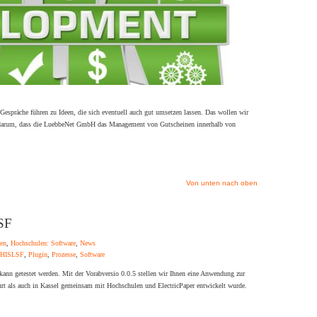
Gespräche führen zu Ideen, die sich eventuell auch gut umsetzen lassen. Das wollen wir
t darum, dass die LuebbeNet GmbH das Management von Gutscheinen innerhalb von
Von unten nach oben
LSF
en
,
Hochschulen: Software
,
News
HISLSF
,
Plugin
,
Prozesse
,
Software
kann getestet werden. Mit der Vorabversio 0.0.5 stellen wir Ihnen eine Anwendung zur
rt als auch in Kassel gemeinsam mit Hochschulen und ElectricPaper entwickelt wurde.