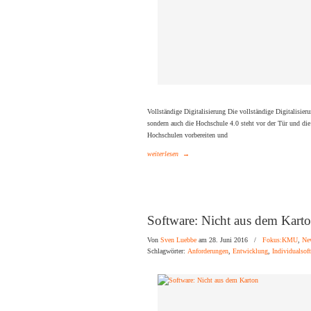
Vollständige Digitalisierung Die vollständige Digitalisieru
sondern auch die Hochschule 4.0 steht vor der Tür und die
Hochschulen vorbereiten und
weiterlesen
→
Software: Nicht aus dem Kart
Von
Sven Luebbe
am 28. Juni 2016
/
Fokus:KMU
,
Ne
Schlagwörter:
Anforderungen
,
Entwicklung
,
Individualsof