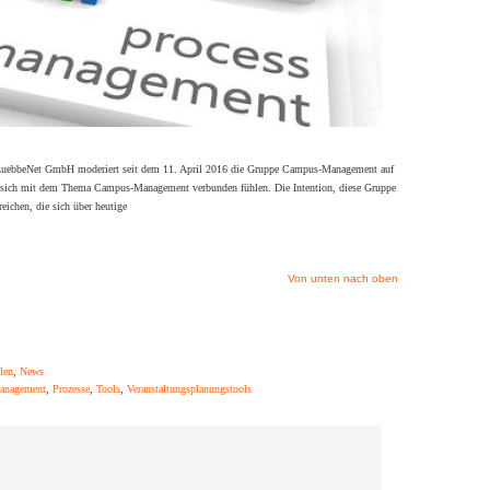
ebbeNet GmbH moderiert seit dem 11. April 2016 die Gruppe Campus-Management auf
 sich mit dem Thema Campus-Management verbunden fühlen. Die Intention, diese Gruppe
eichen, die sich über heutige
Von unten nach oben
len
,
News
management
,
Prozesse
,
Tools
,
Veranstaltungsplanungstools