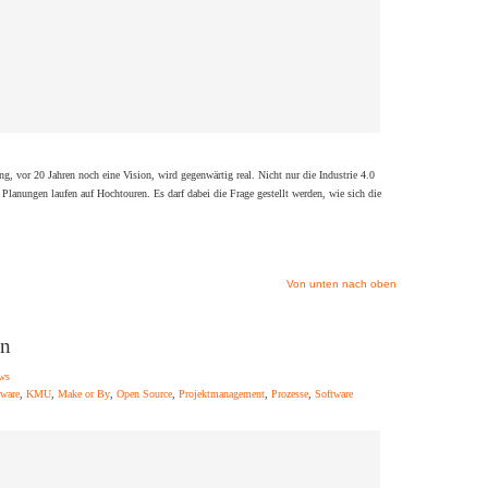
ng, vor 20 Jahren noch eine Vision, wird gegenwärtig real. Nicht nur die Industrie 4.0
 Planungen laufen auf Hochtouren. Es darf dabei die Frage gestellt werden, wie sich die
Von unten nach oben
on
ws
tware
,
KMU
,
Make or By
,
Open Source
,
Projektmanagement
,
Prozesse
,
Software