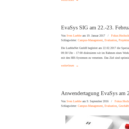
EvaSys SIG am 22.-23. Febru
Von
Sven Luebbe
am 19. Januar 2017
/
Fokus:Hochsch
Schlagwörter:
Campus-Management
,
Evaluation
,
Projekt
Die LuebbeNet GmbH begleitet am 22.02.2017 die Special
09:30 Uhr – 17:00 disktuieren wir im Rahmen eines Wor
mit den HIS-Systemen zu vernetzen. Das Ziel sind optimie
weiterlesen
→
Anwendertagung EvaSys am 2
Von
Sven Luebbe
am 9. September 2016
/
Fokus:Hoch
Schlagwörter:
Campus-Management
,
Evaluation
,
Geschäft