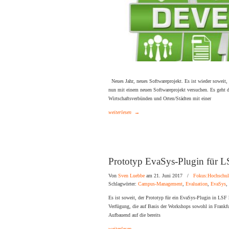
Neues Jahr, neues Softwareprojekt. Es ist wieder soweit, 
nun mit einem neuen Softwareprojekt versuchen. Es geh
Wirtschaftsverbünden und Orten/Städten mit einer
weiterlesen
→
Prototyp EvaSys-Plugin für 
Von
Sven Luebbe
am 21. Juni 2017
/
Fokus:Hochschul
Schlagwörter:
Campus-Management
,
Evaluation
,
EvaSys
,
Es ist soweit, der Prototyp für ein EvaSys-Plugin in LSF 
Verfügung, die auf Basis der Workshops sowohl in Frankfu
Aufbauend auf die bereits
weiterlesen
→