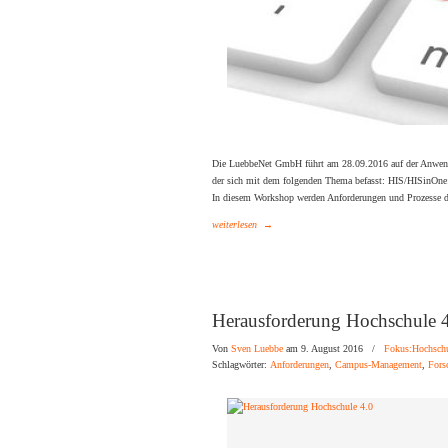
Die LuebbeNet GmbH führt am 28.09.2016 auf der Anwend
der sich mit dem folgenden Thema befasst: HIS/HISinOn
In diesem Workshop werden Anforderungen und Prozesse 
weiterlesen
→
Herausforderung Hochschule 
Von
Sven Luebbe
am 9. August 2016
/
Fokus:Hochsch
Schlagwörter:
Anforderungen
,
Campus-Management
,
Fors