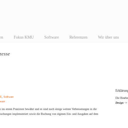
en
Fokus KMU
Software
Referenzen
Wir über uns
zesse
Erklärung
MU
,
Software
Die Bearbe
ware
Design ->
ch im ersten Praxistest bewährt und es sind noch einige weitere Verbesserungen in die
 Buchungen implementiert sowie die Buchung von eigenen Ein- und Ausgaben auf dem