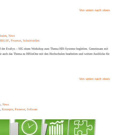
Von unten nach oben
hulen
,
News
HISLSF
,
Prozesse
,
Schnittstellen
uf der EvaSys – SIG einen Workshop zum Thema HIS-Systeme begleiten. Gemeinsam mit
 auch das Thema zu HISinOne mit den Hochschulen bearbeiten und weitere Ausblicke für
Von unten nach oben
e
,
News
,
Konzepte
,
Prozesse
,
Software