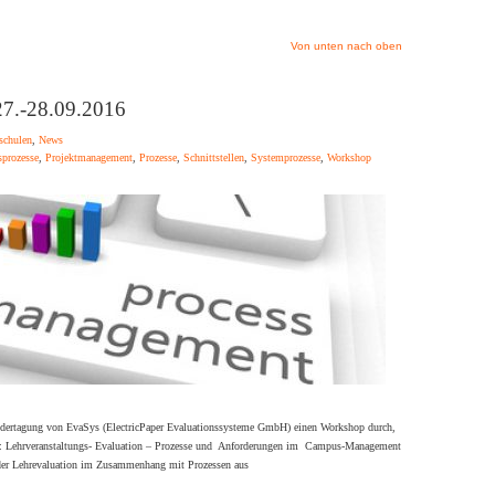
Von unten nach oben
7.-28.09.2016
schulen
,
News
sprozesse
,
Projektmanagement
,
Prozesse
,
Schnittstellen
,
Systemprozesse
,
Workshop
ertagung von EvaSys (ElectricPaper Evaluationssysteme GmbH) einen Workshop durch,
e: Lehrveranstaltungs- Evaluation – Prozesse und Anforderungen im Campus-Management
der Lehrevaluation im Zusammenhang mit Prozessen aus