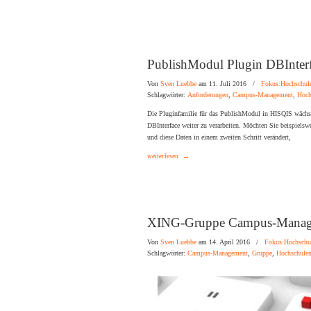
PublishModul Plugin DBInter
Von
Sven Luebbe
am 11. Juli 2016
/
Fokus:Hochschul
Schlagwörter:
Anforderungen
,
Campus-Management
,
Hoch
Die Pluginfamilie für das PublishModul in HISQIS wächst
DBInterface weiter zu verarbeiten. Möchten Sie beispielswe
und diese Daten in einem zweiten Schritt verändert,
weiterlesen
→
XING-Gruppe Campus-Manag
Von
Sven Luebbe
am 14. April 2016
/
Fokus:Hochschu
Schlagwörter:
Campus-Management
,
Gruppe
,
Hochschule