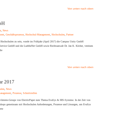
Von unten nach oben
bH
n
,
News
ment
,
Geschäftsprozesse
,
Hochschul-Management
,
Hochschulen
,
Partner
 für Hochschulen zu sein, wurde im Frühjahr (April 2017) die Campus Unity GmbH
it Service GmbH und die LuebbeNet GmbH sowie Rechtsanwalt Dr. Jan K. Köcher, vereinen
die
Von unten nach oben
ar 2017
ulen
,
News
management
,
Prozesse
,
Schnittstellen
-Interes-Groups von ElectricPaper zum Thema EvaSys & HIS-Systeme. In der Zeit von
kshops gemeinsam mit Hochschulen Anforderungen, Prozesse und Lösungen, um EvaSys
rte