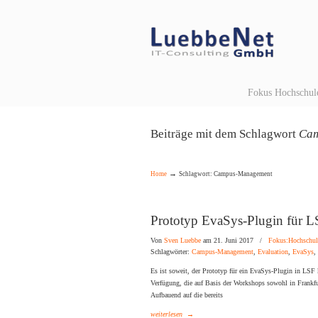
Navigation
Fokus Hochschul
Beiträge mit dem Schlagwort
Ca
→
Home
Schlagwort: Campus-Management
Prototyp EvaSys-Plugin für 
Von
Sven Luebbe
am 21. Juni 2017
/
Fokus:Hochschul
Schlagwörter:
Campus-Management
,
Evaluation
,
EvaSys
,
Es ist soweit, der Prototyp für ein EvaSys-Plugin in LSF 
Verfügung, die auf Basis der Workshops sowohl in Frankfu
Aufbauend auf die bereits
weiterlesen
→