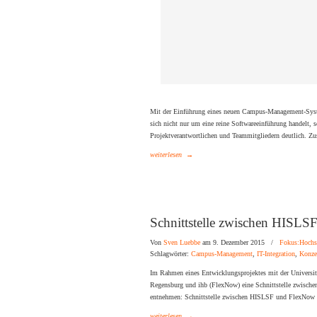
Mit der Einführung eines neuen Campus-Management-Syste
sich nicht nur um eine reine Softwareeinführung handelt, so
Projektverantwortlichen und Teammitgliedern deutlich. Z
weiterlesen
→
Schnittstelle zwischen HISL
Von
Sven Luebbe
am 9. Dezember 2015
/
Fokus:Hochs
Schlagwörter:
Campus-Management
,
IT-Integration
,
Konze
Im Rahmen eines Entwicklungsprojektes mit der Universit
Regensburg und ihb (FlexNow) eine Schnittstelle zwisch
entnehmen: Schnittstelle zwischen HISLSF und FlexNow
weiterlesen
→