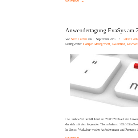
weiterlesen
→
Anwendertagung EvaSys am 2
Von
Sven Luebbe
am 9. September 2016
/
Fokus:Hoch
Schlagwörter:
Campus-Management
,
Evaluation
,
Geschäft
Die LuebbeNet GmbH führt am 28.09.2016 auf der Anwend
der sich mit dem folgenden Thema befasst: HIS/HISinOn
In diesem Workshop werden Anforderungen und Prozesse 
weiterlesen
→