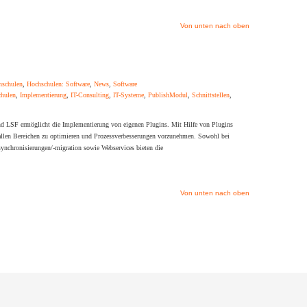
Von unten nach oben
hschulen
,
Hochschulen: Software
,
News
,
Software
hulen
,
Implementierung
,
IT-Consulting
,
IT-Systeme
,
PublishModul
,
Schnittstellen
,
nd LSF ermöglicht die Implementierung von eigenen Plugins. Mit Hilfe von Plugins
allen Bereichen zu optimieren und Prozessverbesserungen vorzunehmen. Sowohl bei
ynchronisierungen/-migration sowie Webservices bieten die
Von unten nach oben