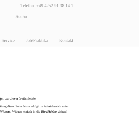
Telefon: +49 4252 91 38 14 1
Service
Job/Praktika
Kontakt
en zu dieser Seitenleiste
itung dieser Seitenleiste erfolgt im Adminbereich unter
 Widgets
: Widgets einfach in die
BlogSidebar
ziehen!