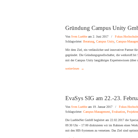
Gründung Campus Unity Gm
Von
Sven Luebbe
am 2. Juni 2017
/
Fokus:Hochschule
Schlagwörter:
Beratung
,
Campus Unity
,
Campus-Manage
Mit dem Ziel, ein verlässlicher und innovativer Partner
gegründet. Die Gründungsgesellschafter, die werkstoff.b
mit der Campus Unity langjähriges Expertenwissen (über 
weiterlesen
→
EvaSys SIG am 22.-23. Febru
Von
Sven Luebbe
am 19. Januar 2017
/
Fokus:Hochsch
Schlagwörter:
Campus-Management
,
Evaluation
,
Projekt
Die LuebbeNet GmbH begleitet am 22.02.2017 die Special
09:30 Uhr – 17:00 disktuieren wir im Rahmen eines Wor
mit den HIS-Systemen zu vernetzen. Das Ziel sind optimie