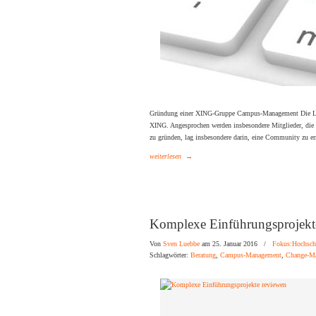
Gründung einer XING-Gruppe Campus-Management Die Lu
XING. Angesprochen werden insbesondere Mitglieder, die
zu gründen, lag insbesondere darin, eine Community zu err
weiterlesen
→
Komplexe Einführungsprojekt
Von
Sven Luebbe
am 25. Januar 2016
/
Fokus:Hochsch
Schlagwörter:
Beratung
,
Campus-Management
,
Change-M