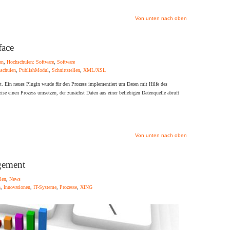
Von unten nach oben
face
en
,
Hochschulen: Software
,
Software
schulen
,
PublishModul
,
Schnittstellen
,
XML/XSL
. Ein neues Plugin wurde für den Prozess implementiert um Daten mit Hilfe des
ise einen Prozess umsetzen, der zunächst Daten aus einer beliebigen Datenquelle abruft
Von unten nach oben
ement
len
,
News
n
,
Innovationen
,
IT-Systeme
,
Prozesse
,
XING