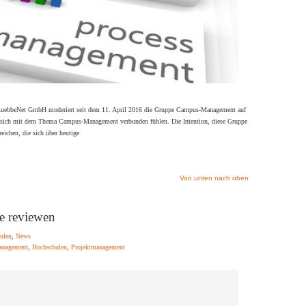
ebbeNet GmbH moderiert seit dem 11. April 2016 die Gruppe Campus-Management auf
 sich mit dem Thema Campus-Management verbunden fühlen. Die Intention, diese Gruppe
eichen, die sich über heutige
Von unten nach oben
e reviewen
ulen
,
News
anagement
,
Hochschulen
,
Projektmanagement