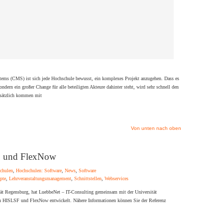
ms (CMS) ist sich jede Hochschule bewusst, ein komplexes Projekt anzugehen. Dass es
ndern ein großer Change für alle beteiligten Akteure dahinter steht, wird sehr schnell den
usätzlich kommen mit
Von unten nach oben
SF und FlexNow
chulen
,
Hochschulen: Software
,
News
,
Software
pte
,
Lehrveranstaltungsmanagement
,
Schnittstellen
,
Webservices
ät Regensburg, hat LuebbeNet – IT-Consulting gemeinsam mit der Universität
en HISLSF und FlexNow entwickelt. Nähere Informationen können Sie der Referenz