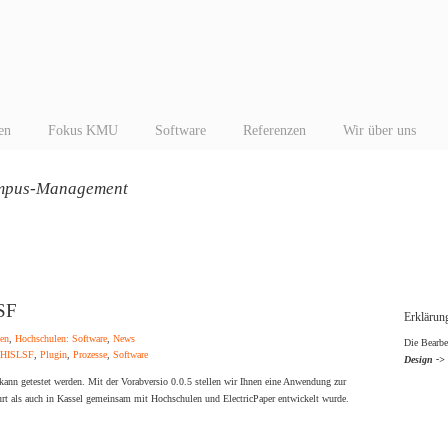
en
Fokus KMU
Software
Referenzen
Wir über uns
mpus-Management
LSF
Erklärung
en
,
Hochschulen: Software
,
News
Die Bearbe
HISLSF
,
Plugin
,
Prozesse
,
Software
Design ->
kann getestet werden. Mit der Vorabversio 0.0.5 stellen wir Ihnen eine Anwendung zur
rt als auch in Kassel gemeinsam mit Hochschulen und ElectricPaper entwickelt wurde.