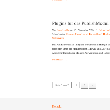
Plugins für das PublishModul
Von
Sven Luebbe
am 21. November 2015
/
Fokus:Hoc
Schlagwörter:
Campus-Management
,
Entwicklung
,
Hochsc
Webservices
Das PublishModul als integraler Bestandteil in HISQIS u
bietet sich Ihnen die Möglichkeiten, HISQIS und LSF in 
Anzeigefunktionalitäten als auch Auswertungen und Datens
weiterlesen
→
Seite 1 von 2
1
2
»
Kontakt