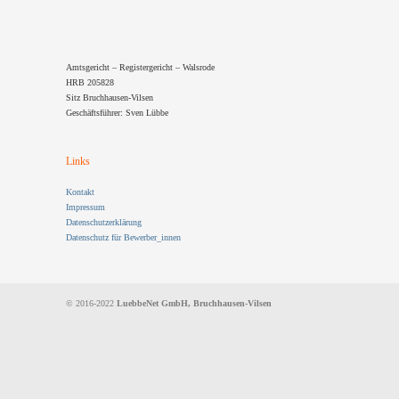
Amtsgericht – Registergericht – Walsrode
HRB 205828
Sitz Bruchhausen-Vilsen
Geschäftsführer: Sven Lübbe
Links
Kontakt
Impressum
Datenschutzerklärung
Datenschutz für Bewerber_innen
© 2016-2022
LuebbeNet GmbH, Bruchhausen-Vilsen