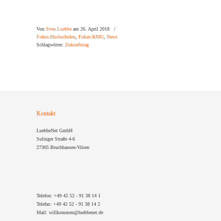
Von
Sven Luebbe
am 26. April 2018
/
Fokus:Hochschulen
,
Fokus:KMU
,
News
Schlagwörter:
Zukunftstag
Kontakt
LuebbeNet GmbH
Sulinger Straße 4-6
27305 Bruchhausen-Vilsen
Telefon: +49 42 52 - 91 38 14 1
Telefax: +49 42 52 - 91 38 14 2
Mail: willkommen@luebbenet.de