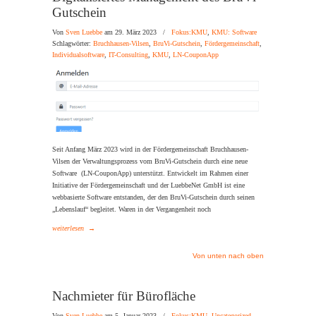
Gutschein
Von
Sven Luebbe
am 29. März 2023
/
Fokus:KMU
,
KMU: Software
Schlagwörter:
Bruchhausen-Vilsen
,
BruVi-Gutschein
,
Fördergemeinschaft
,
Individualsoftware
,
IT-Consulting
,
KMU
,
LN-CouponApp
Seit Anfang März 2023 wird in der Fördergemeinschaft Bruchhausen-
Vilsen der Verwaltungsprozess vom BruVi-Gutschein durch eine neue
Software (LN-CouponApp) unterstützt. Entwickelt im Rahmen einer
Initiative der Fördergemeinschaft und der LuebbeNet GmbH ist eine
webbasierte Software entstanden, der den BruVi-Gutschein durch seinen
„Lebenslauf“ begleitet. Waren in der Vergangenheit noch
weiterlesen
→
Von unten nach oben
Nachmieter für Bürofläche