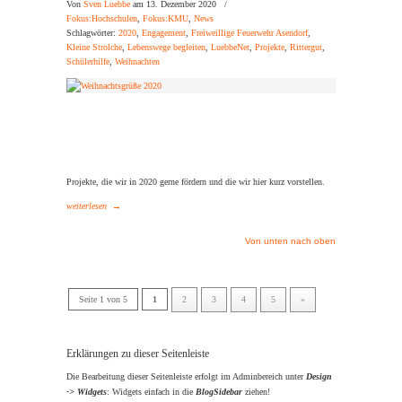
Von
Sven Luebbe
am 13. Dezember 2020
/
Fokus:Hochschulen
,
Fokus:KMU
,
News
Schlagwörter:
2020
,
Engagement
,
Freiweillige Feuerwehr Asendorf
,
Kleine Strolche
,
Lebenswege begleiten
,
LuebbeNet
,
Projekte
,
Rittergut
,
Schülerhilfe
,
Weihnachten
Projekte, die wir in 2020 gerne fördern und die wir hier kurz vorstellen.
weiterlesen
→
Von unten nach oben
Seite 1 von 5
1
2
3
4
5
»
Erklärungen zu dieser Seitenleiste
Die Bearbeitung dieser Seitenleiste erfolgt im Adminbereich unter
Design
-> Widgets
: Widgets einfach in die
BlogSidebar
ziehen!