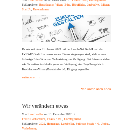
Von
Sven Luebbe
am 5. Januar 2023
/
Fokus:KMU
,
Uncategorized
Schlagwörter:
Bruchhausen-Vilsen
,
Büro
,
Bürofläche
,
LuebbeNet
,
Mieten
,
StartUp
,
Unternehmen
Da wir seit dem 01. Januar 2023 mit der LuebbeNet GmbH und der
LYSS-IT GmbH in unsere neuen Räume eingezogen sind, steht unsere
bisherige Bürofläche zur Nachmietung zur Verfügung. Bei Interesse stehen
wir für weitere Auskünfte gerne zur Verfügung. Am Engelbergplatz in
Bruchhausen-Vilsen (Brautstraße 1-3, Eingang gegenüber
weiterlesen
→
Von unten nach oben
Wir verändern etwas
Von
Sven Luebbe
am 13. Dezember 2022
/
Fokus:Hochschulen
,
Fokus:KMU
,
Uncategorized
Schlagwörter:
2022
,
Homepage
,
LuebbeNet
,
Sulinger Straße 4-6
,
Umbau
,
Veränderung