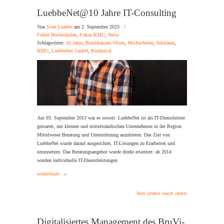
LuebbeNet@10 Jahre IT-Consulting
Von
Sven Luebbe
am 2. September 2023
/
Fokus:Hochschulen
,
Fokus:KMU
,
News
Schlagwörter:
10 Jahre
,
Bruchhausen-Vilsen
,
Hochschulen
,
Jubiläum
,
KMU
,
LuebbeNet GmbH
,
Rückblick
Am 03. September 2013 war es soweit: LuebbeNet ist als IT-Dienstleister
gestartet, um kleinen und mittelständischen Unternehmen in der Region
Mittelweser Beratung und Unterstützung anzubieten. Das Ziel von
LuebbeNet wurde darauf ausgerichtet, IT-Lösungen zu Erarbeiten und
umzusetzen. Das Beratungsangebot wurde direkt erweitert: ab 2014
wurden individuelle IT-Dienstleistungen
weiterlesen
→
Von unten nach oben
Digitalisiertes Management des BruVi-