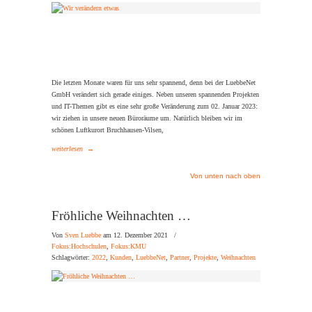
Die letzten Monate waren für uns sehr spannend, denn bei der LuebbeNet
GmbH verändert sich gerade einiges. Neben unseren spannenden Projekten
und IT-Themen gibt es eine sehr große Veränderung zum 02. Januar 2023:
wir ziehen in unsere neuen Büroräume um. Natürlich bleiben wir im
schönen Luftkurort Bruchhausen-Vilsen,
weiterlesen
→
Von unten nach oben
Fröhliche Weihnachten …
Von
Sven Luebbe
am 12. Dezember 2021
/
Fokus:Hochschulen
,
Fokus:KMU
Schlagwörter:
2022
,
Kunden
,
LuebbeNet
,
Partner
,
Projekte
,
Weihnachten