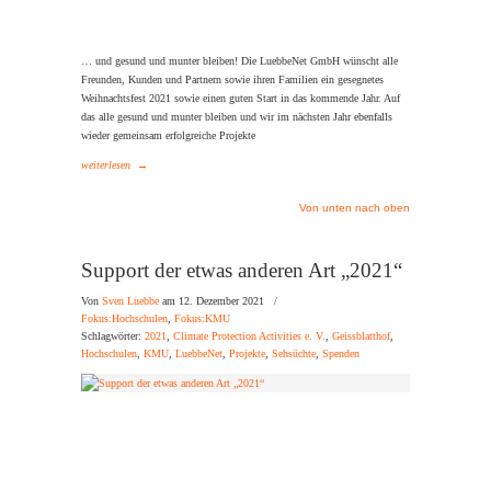
… und gesund und munter bleiben! Die LuebbeNet GmbH wünscht alle
Freunden, Kunden und Partnern sowie ihren Familien ein gesegnetes
Weihnachtsfest 2021 sowie einen guten Start in das kommende Jahr. Auf
das alle gesund und munter bleiben und wir im nächsten Jahr ebenfalls
wieder gemeinsam erfolgreiche Projekte
weiterlesen
→
Von unten nach oben
Support der etwas anderen Art „2021“
Von
Sven Luebbe
am 12. Dezember 2021
/
Fokus:Hochschulen
,
Fokus:KMU
Schlagwörter:
2021
,
Climate Protection Activities e. V.
,
Geissblatthof
,
Hochschulen
,
KMU
,
LuebbeNet
,
Projekte
,
Sehsüchte
,
Spenden