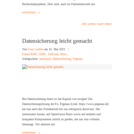
Hochschulprojekten. Dort sind, auch im Partnernetzwerk mit
weiterlesen
→
Von unten nach oben
Datensicherung leicht gemacht
Von
Sven Luebbe
am 16. Mai 2021
/
Fokus:KMU
,
KMU: Software
,
News
Schlagwörter:
backupxd
,
Datensicherung
,
Pegenau
Ihre Datensicherung heute ist das Kapital von morgen! Die
Datensicherungslösung der Fa. Pegenau (Link: https://www.pegenau.de)
hat nun auch den Probebetrieb bei uns erfolgreich absolviert. Der
interessante Ansatz, auf OpenSource Basis sowie auf einfache und
kompakte Komponenten zurück zu greifen, hat uns nun vollends
überzeugt. Wir arbeiten mit
weiterlesen
→