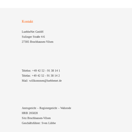
Kontakt
LuebbeNet GmbH
Sulinger Straße 4-6
27305 Bruchhausen-Vilsen
Telefon: +49 42 52 - 91 38 14 1
Telefax: +49 42 52 - 91 38 14 2
Mail: willkommen@luebbenet.de
Amtsgericht – Registergericht – Walsrode
HRB 205828
Sitz Bruchhausen-Vilsen
Geschäftsführer: Sven Lübbe