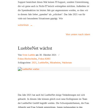
Support bezeichnet dieses Mal keinen IT-Support, sondern Unterstützung,
die wir gerne auch in Nicht-IT’lerisch weitergeben möchten. Außerdem ist
die Spendenaktion im letzten Jahr gut angenommen worden, so dass wir
in diesem Jahr lieber „spenden“ als „schicken“. Das Jahr 2021 war für
viele mit besonderen Situationen geprägt. Wie
weiterlesen
→
Von unten nach oben
LuebbeNet wächst
Von
Sven Luebbe
am 30. Oktober 2021
/
Fokus:Hochschulen
,
Fokus:KMU
Schlagwörter:
2021
,
LuebbeNet
,
Mitarbeiter
,
Wachstum
Das Jahr 2021 hat auch bei LuebbeNet einige Veränderungen mit sich
gebracht. In diesem Jahr können gleich zwei neue Kolleginnen im Team
der LuebbeNet GmbH begrüßt werden. Die Schwerpunktthemen, die Frau
Albrecht und Frau Schenk unterstützen, liegen insbesondere in den