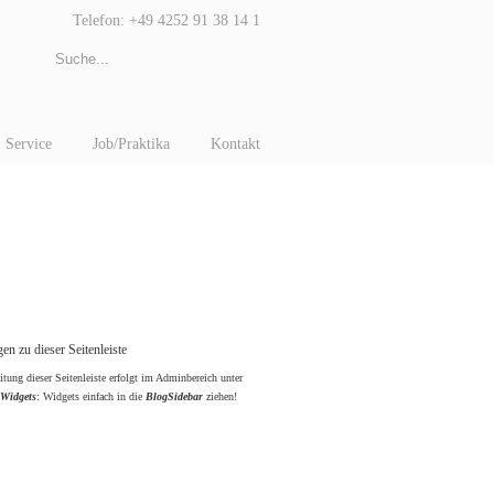
Telefon: +49 4252 91 38 14 1
Service
Job/Praktika
Kontakt
en zu dieser Seitenleiste
itung dieser Seitenleiste erfolgt im Adminbereich unter
 Widgets
: Widgets einfach in die
BlogSidebar
ziehen!