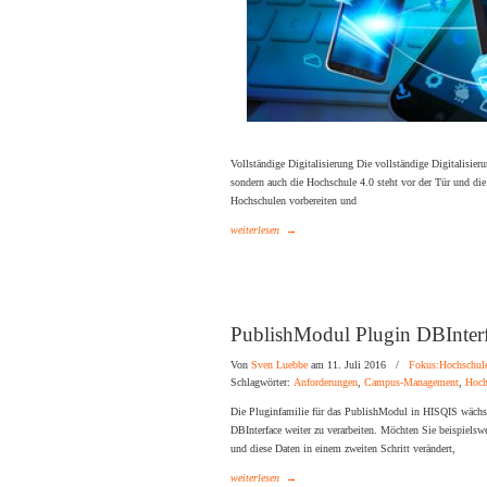
Vollständige Digitalisierung Die vollständige Digitalisieru
sondern auch die Hochschule 4.0 steht vor der Tür und die
Hochschulen vorbereiten und
weiterlesen
→
PublishModul Plugin DBInter
Von
Sven Luebbe
am 11. Juli 2016
/
Fokus:Hochschul
Schlagwörter:
Anforderungen
,
Campus-Management
,
Hoch
Die Pluginfamilie für das PublishModul in HISQIS wächst
DBInterface weiter zu verarbeiten. Möchten Sie beispielswe
und diese Daten in einem zweiten Schritt verändert,
weiterlesen
→