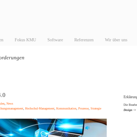
en
Fokus KMU
Software
Referenzen
Wir über uns
orderungen
4.0
Erklärung
ulen
,
News
Die Bearbe
chungsmanagement
,
Hochschul-Management
,
Kommunikation
,
Prozesse
,
Strategie
Design ->