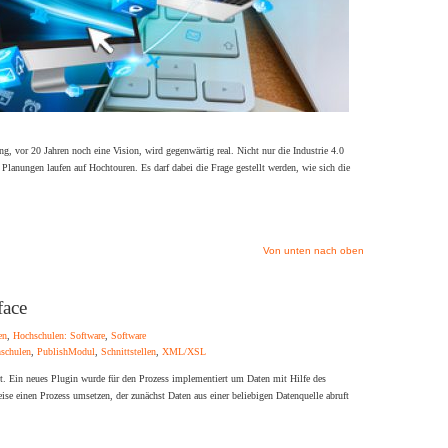
ng, vor 20 Jahren noch eine Vision, wird gegenwärtig real. Nicht nur die Industrie 4.0
 Planungen laufen auf Hochtouren. Es darf dabei die Frage gestellt werden, wie sich die
Von unten nach oben
face
en
,
Hochschulen: Software
,
Software
schulen
,
PublishModul
,
Schnittstellen
,
XML/XSL
. Ein neues Plugin wurde für den Prozess implementiert um Daten mit Hilfe des
ise einen Prozess umsetzen, der zunächst Daten aus einer beliebigen Datenquelle abruft