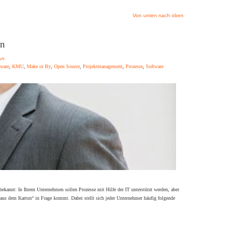
Von unten nach oben
on
ws
tware
,
KMU
,
Make or By
,
Open Source
,
Projektmanagement
,
Prozesse
,
Software
 bekannt: In Ihrem Unternehmen sollen Prozesse mit Hilfe der IT unterstützt werden, aber
 „aus dem Karton“ in Frage kommt. Dabei stellt sich jeder Unternehmer häufig folgende