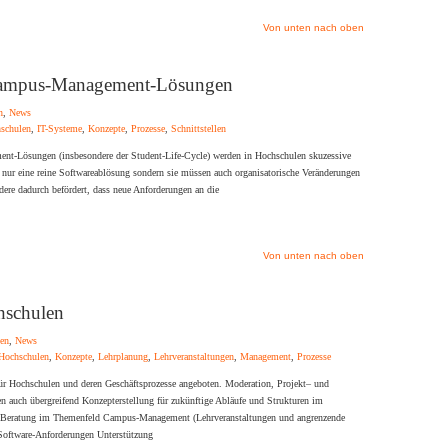
Von unten nach oben
Campus-Management-Lösungen
n
,
News
schulen
,
IT-Systeme
,
Konzepte
,
Prozesse
,
Schnittstellen
ent-Lösungen (insbesondere der Student-Life-Cycle) werden in Hochschulen skuzessive
 nur eine reine Softwareablösung sondern sie müssen auch organisatorische Veränderungen
ere dadurch befördert, dass neue Anforderungen an die
Von unten nach oben
hschulen
en
,
News
Hochschulen
,
Konzepte
,
Lehrplanung
,
Lehrveranstaltungen
,
Management
,
Prozesse
r Hochschulen und deren Geschäftsprozesse angeboten. Moderation, Projekt– und
 auch übergreifend Konzepterstellung für zukünftige Abläufe und Strukturen im
e Beratung im Themenfeld Campus-Management (Lehrveranstaltungen und angrenzende
Software-Anforderungen Unterstützung