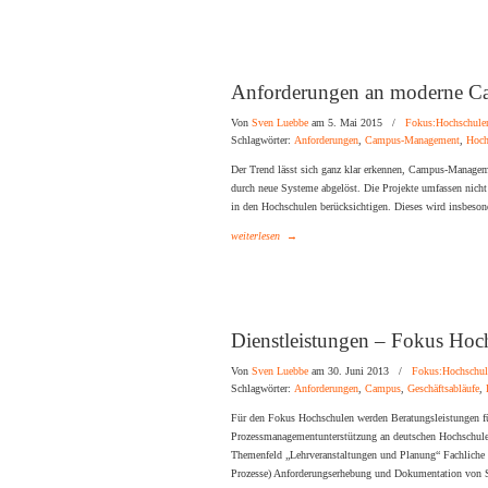
Anforderungen an moderne 
Von
Sven Luebbe
am 5. Mai 2015
/
Fokus:Hochschule
Schlagwörter:
Anforderungen
,
Campus-Management
,
Hoch
Der Trend lässt sich ganz klar erkennen, Campus-Managem
durch neue Systeme abgelöst. Die Projekte umfassen nicht
in den Hochschulen berücksichtigen. Dieses wird insbesond
weiterlesen
→
Dienstleistungen – Fokus Hoc
Von
Sven Luebbe
am 30. Juni 2013
/
Fokus:Hochschul
Schlagwörter:
Anforderungen
,
Campus
,
Geschäftsabläufe
,
Für den Fokus Hochschulen werden Beratungsleistungen fü
Prozessmanagementunterstützung an deutschen Hochschulen
Themenfeld „Lehrveranstaltungen und Planung“ Fachlich
Prozesse) Anforderungserhebung und Dokumentation von 