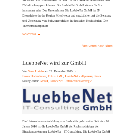
Sie suchen ein Unternehmen, in dem Sie Ihr Praktikum absolvieren oder
IT-Luft schnuppern können. Die LuebbeNet GmbH könnte für Sie
interessant sein. Das Unternehmen Die LuebbeNet GmbH ist IT-
Dienstleister in der Region Mittelweser und spezialisiert auf die Beratung
und Umsetzung von Softwareprojekten in deutschen Hochschulen. Die
Themenschwerpunkte
weiterlesen
→
Von unten nach oben
LuebbeNet wird zur GmbH
Von
Sven Luebbe
am 23. Dezember 2015
/
Fokus:Hochschulen
,
Fokus:KMU
,
LuebbeNet - allgemein
,
News
Schlagwörter:
GmbH
,
LuebbeNet
,
Unternehmensstrategie
Die Unternehmensentwicklung von LuebbeNet geht weiter. Seit dem 01.
Januar 2016 ist die LuebbeNet GmbH der Rechtsnachfolger der
Einzelunternehmung LuebbeNet – IT-Consulting. Die LuebbeNet GmbH