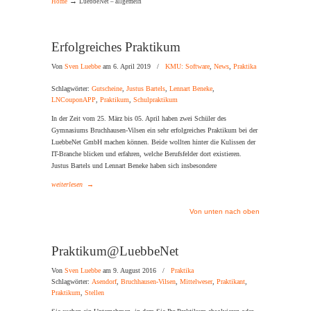
→
Home
LuebbeNet – allgemein
Erfolgreiches Praktikum
Von
Sven Luebbe
am 6. April 2019
/
KMU: Software
,
News
,
Praktika
Schlagwörter:
Gutscheine
,
Justus Bartels
,
Lennart Beneke
,
LNCouponAPP
,
Praktikum
,
Schulpraktikum
In der Zeit vom 25. März bis 05. April haben zwei Schüler des
Gymnasiums Bruchhausen-Vilsen ein sehr erfolgreiches Praktikum bei der
LuebbeNet GmbH machen können. Beide wollten hinter die Kulissen der
IT-Branche blicken und erfahren, welche Berufsfelder dort existieren.
Justus Bartels und Lennart Beneke haben sich insbesondere
weiterlesen
→
Von unten nach oben
Praktikum@LuebbeNet
Von
Sven Luebbe
am 9. August 2016
/
Praktika
Schlagwörter:
Asendorf
,
Bruchhausen-Vilsen
,
Mittelweser
,
Praktikant
,
Praktikum
,
Stellen