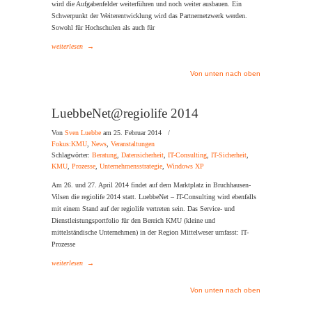
wird die Aufgabenfelder weiterführen und noch weiter ausbauen. Ein
Schwerpunkt der Weiterentwicklung wird das Partnernetzwerk werden.
Sowohl für Hochschulen als auch für
weiterlesen
→
Von unten nach oben
LuebbeNet@regiolife 2014
Von
Sven Luebbe
am 25. Februar 2014
/
Fokus:KMU
,
News
,
Veranstaltungen
Schlagwörter:
Beratung
,
Datensicherheit
,
IT-Consulting
,
IT-Sicherheit
,
KMU
,
Prozesse
,
Unternehmensstrategie
,
Windows XP
Am 26. und 27. April 2014 findet auf dem Marktplatz in Bruchhausen-
Vilsen die regiolife 2014 statt. LuebbeNet – IT-Consulting wird ebenfalls
mit einem Stand auf der regiolife vertreten sein. Das Service- und
Dienstleistungsportfolio für den Bereich KMU (kleine und
mittelständische Unternehmen) in der Region Mittelweser umfasst: IT-
Prozesse
weiterlesen
→
Von unten nach oben