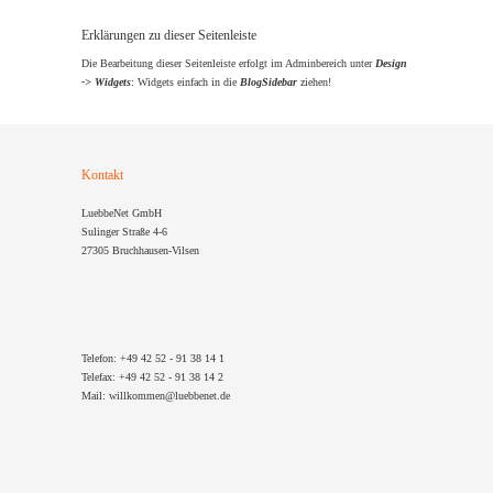
Erklärungen zu dieser Seitenleiste
Die Bearbeitung dieser Seitenleiste erfolgt im Adminbereich unter
Design
-> Widgets
: Widgets einfach in die
BlogSidebar
ziehen!
Kontakt
LuebbeNet GmbH
Sulinger Straße 4-6
27305 Bruchhausen-Vilsen
Telefon: +49 42 52 - 91 38 14 1
Telefax: +49 42 52 - 91 38 14 2
Mail: willkommen@luebbenet.de