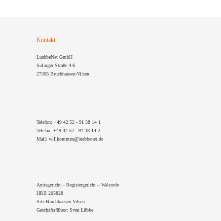
Kontakt
LuebbeNet GmbH
Sulinger Straße 4-6
27305 Bruchhausen-Vilsen
Telefon: +49 42 52 - 91 38 14 1
Telefax: +49 42 52 - 91 38 14 2
Mail: willkommen@luebbenet.de
Amtsgericht – Registergericht – Walsrode
HRB 205828
Sitz Bruchhausen-Vilsen
Geschäftsführer: Sven Lübbe