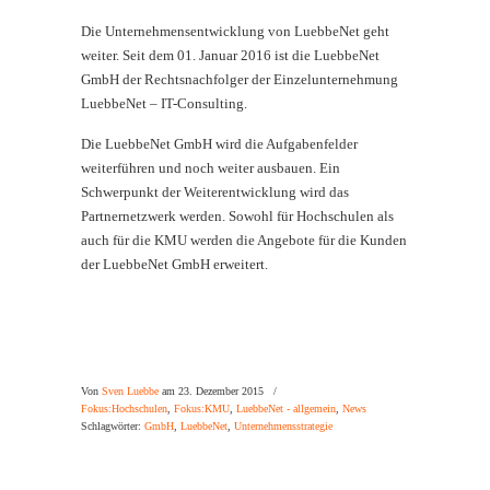
Die Unternehmensentwicklung von LuebbeNet geht
weiter. Seit dem 01. Januar 2016 ist die LuebbeNet
GmbH der Rechtsnachfolger der Einzelunternehmung
LuebbeNet – IT-Consulting.
Die LuebbeNet GmbH wird die Aufgabenfelder
weiterführen und noch weiter ausbauen. Ein
Schwerpunkt der Weiterentwicklung wird das
Partnernetzwerk werden. Sowohl für Hochschulen als
auch für die KMU werden die Angebote für die Kunden
der LuebbeNet GmbH erweitert.
Von
Sven Luebbe
am 23. Dezember 2015
/
Fokus:Hochschulen
,
Fokus:KMU
,
LuebbeNet - allgemein
,
News
Schlagwörter:
GmbH
,
LuebbeNet
,
Unternehmensstrategie