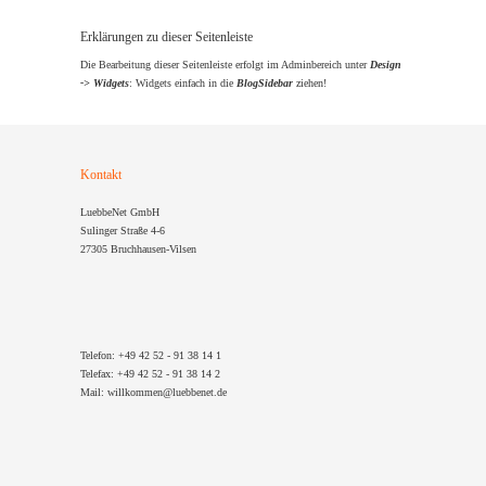
Erklärungen zu dieser Seitenleiste
Die Bearbeitung dieser Seitenleiste erfolgt im Adminbereich unter
Design
-> Widgets
: Widgets einfach in die
BlogSidebar
ziehen!
Kontakt
LuebbeNet GmbH
Sulinger Straße 4-6
27305 Bruchhausen-Vilsen
Telefon: +49 42 52 - 91 38 14 1
Telefax: +49 42 52 - 91 38 14 2
Mail: willkommen@luebbenet.de