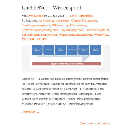
LuebbeNet – Wissenspool
Von
Sven Luebbe
am 21. Juli 2013
/
News
,
Wissenspool
Schlagwörter:
Anforderungsmanagement
,
Campus-Management
,
Forschungsmanagement
,
IT-Consulting
,
IT-Integration
,
Lehrveranstaltungsmanagement
,
Projektmanagement
,
Prozessmanagement
,
PublishModul
,
Schnittstellen
,
Veranstaltungsplanungstools
,
Webservices
,
XML/XSL
,
XSL-FO
LuebbeNet – IT-Consulting kann auf umfangreiche Themen zurückgreifen,
um Sie zu unterstützen. Sowohl für Hochschulen als auch Unternehmen
aus dem lokalen Umfeld finden bei LuebbeNet – IT-Consulting einen
zuverlässigen Partner mit einem umfangreichen Wissenspool. Dazu
gehören unter anderem die folgenden Themen: Projektmanagement
Microsoft Produkte (Office) XML/XSL Prozessmanagement
weiterlesen
→
Von unten nach oben