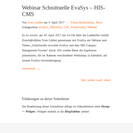
Webinar Schnittstelle EvaSys – HIS-
CMS
Von
Sven Luebbe
am 4. April 2017
/
Fokus:Hochschulen
,
News
Schlagwörter:
EvaSys
,
HISinOne
,
LSF
,
Schnittstelle
,
Webinar
Es ist soweit, am 10. April 2017 um 14 Uhr führt die LuebbeNet GmbH
(Geschäftsführer Sven Lübbe) gemeinsam mit EvaSys ein Webinar zum
Thema „Schnittstelle zwischen EvaSys und dem HIS-Campus-
Management-System“ durch. Wir werden Ihnen die Ergebnisse
präsentieren, die im Rahmen verschiedener Workshops in Adendorf, auf
unserer EvaSys-Anwendertagung
weiterlesen
→
Von unten nach oben
Erklärungen zu dieser Seitenleiste
Die Bearbeitung dieser Seitenleiste erfolgt im Adminbereich unter
Design
-> Widgets
: Widgets einfach in die
BlogSidebar
ziehen!