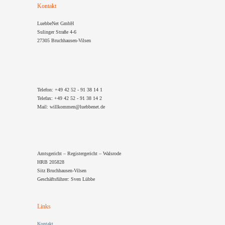
Kontakt
LuebbeNet GmbH
Sulinger Straße 4-6
27305 Bruchhausen-Vilsen
Telefon: +49 42 52 - 91 38 14 1
Telefax: +49 42 52 - 91 38 14 2
Mail: willkommen@luebbenet.de
Amtsgericht – Registergericht – Walsrode
HRB 205828
Sitz Bruchhausen-Vilsen
Geschäftsführer: Sven Lübbe
Links
Kontakt