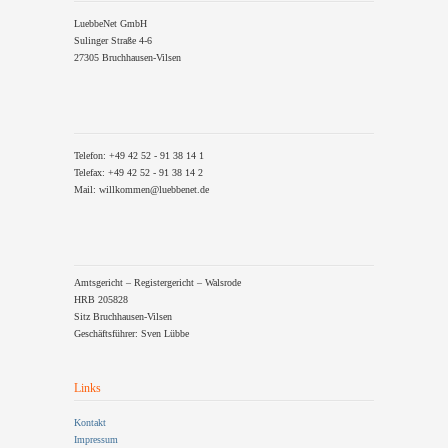
LuebbeNet GmbH
Sulinger Straße 4-6
27305 Bruchhausen-Vilsen
Telefon: +49 42 52 - 91 38 14 1
Telefax: +49 42 52 - 91 38 14 2
Mail: willkommen@luebbenet.de
Amtsgericht – Registergericht – Walsrode
HRB 205828
Sitz Bruchhausen-Vilsen
Geschäftsführer: Sven Lübbe
Links
Kontakt
Impressum