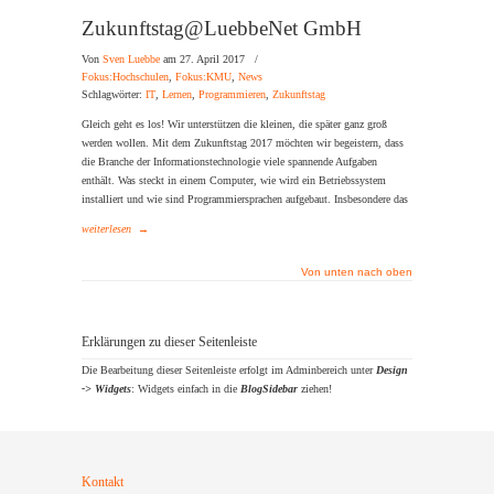
Zukunftstag@LuebbeNet GmbH
Von
Sven Luebbe
am 27. April 2017
/
Fokus:Hochschulen
,
Fokus:KMU
,
News
Schlagwörter:
IT
,
Lernen
,
Programmieren
,
Zukunftstag
Gleich geht es los! Wir unterstützen die kleinen, die später ganz groß
werden wollen. Mit dem Zukunftstag 2017 möchten wir begeistern, dass
die Branche der Informationstechnologie viele spannende Aufgaben
enthält. Was steckt in einem Computer, wie wird ein Betriebssystem
installiert und wie sind Programmiersprachen aufgebaut. Insbesondere das
weiterlesen
→
Von unten nach oben
Erklärungen zu dieser Seitenleiste
Die Bearbeitung dieser Seitenleiste erfolgt im Adminbereich unter
Design
-> Widgets
: Widgets einfach in die
BlogSidebar
ziehen!
Kontakt