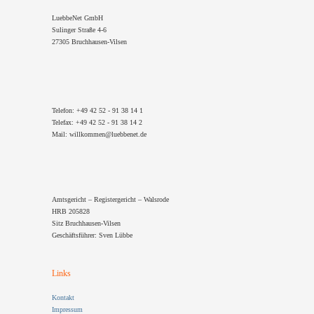
LuebbeNet GmbH
Sulinger Straße 4-6
27305 Bruchhausen-Vilsen
Telefon: +49 42 52 - 91 38 14 1
Telefax: +49 42 52 - 91 38 14 2
Mail: willkommen@luebbenet.de
Amtsgericht – Registergericht – Walsrode
HRB 205828
Sitz Bruchhausen-Vilsen
Geschäftsführer: Sven Lübbe
Links
Kontakt
Impressum