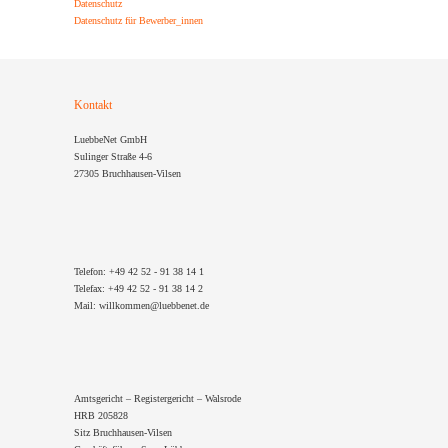
Datenschutz
Datenschutz für Bewerber_innen
Kontakt
LuebbeNet GmbH
Sulinger Straße 4-6
27305 Bruchhausen-Vilsen
Telefon: +49 42 52 - 91 38 14 1
Telefax: +49 42 52 - 91 38 14 2
Mail: willkommen@luebbenet.de
Amtsgericht – Registergericht – Walsrode
HRB 205828
Sitz Bruchhausen-Vilsen